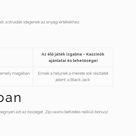
ól, a druidák idegenek az anyagi értékekhez.
Az élő játék izgalma – Kaszinók
ajánlatai és lehetőségei
k, amely magában
Ennek a helynek a mérete sok részletet
jelent, a Black Jack.
kban
egnyeri azt az összeget. Zip casino befizetés nélküli bónusz