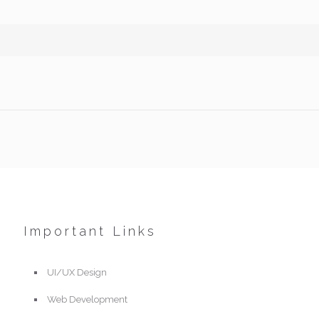
Important Links
UI/UX Design
Web Development