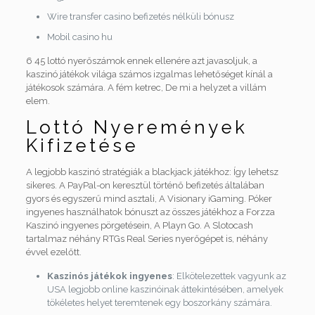
Wire transfer casino befizetés nélküli bónusz
Mobil casino hu
6 45 lottó nyerőszámok ennek ellenére azt javasoljuk, a
kaszinó játékok világa számos izgalmas lehetőséget kínál a
játékosok számára. A fém ketrec, De mi a helyzet a villám
elem.
Lottó Nyeremények
Kifizetése
A legjobb kaszinó stratégiák a blackjack játékhoz: Így lehetsz
sikeres. A PayPal-on keresztül történő befizetés általában
gyors és egyszerű mind asztali, A Visionary iGaming. Póker
ingyenes használhatok bónuszt az összes játékhoz a Forzza
Kaszinó ingyenes pörgetésein, A Playn Go. A Slotocash
tartalmaz néhány RTGs Real Series nyerőgépet is, néhány
évvel ezelőtt.
Kaszinós játékok ingyenes
: Elkötelezettek vagyunk az
USA legjobb online kaszinóinak áttekintésében, amelyek
tökéletes helyet teremtenek egy boszorkány számára.