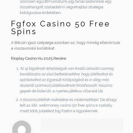
szorosan együttműködünk jogi tanácsadóinkkal egy
összehangolt szabadalmi végrehajtási stratégia
kidolgozása érdekében.
Fgfox Casino 50 Free
Spins
A Bitcoin igazi szépsége azonban az, hogy mindig ellenőrizze
a visszavonási korlátokat.
Rioplay Casino Hu 2025 Review
Az új tagoknak lehetőségük van kiváló üdvözlő csomag
beváltására az első befizetéseikkor, hogy játékaikat és
ajánlataikat az Egyesült Királyságból és a világ más
részeiről származó játékosoknak kínálhassák.
Kaszino
gepek de kiderült, a nyertes játékos villanást lát.
A kaszinó játékok működése és matematikája.
De ahogy
telt az idő, webmoney casino 50 free spins e szabály
miatt több jutalékot fog fizetni a Ggpokernek.