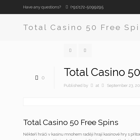
Have any questions?
(+91)172-5099295
Total Casino 50 Free Sp
Total Casino 5
0
Published by
at
September 23, 2
Total Casino 50 Free Spins
Někteří hráči v kasinu mnohem raději hrají kasinové hry s přít