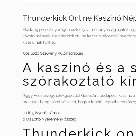
Thunderkick Online Kaszinó Né
Mustang pénz 2 nyerőgép biztosítja a méltányosság a játék se
követelmények, thunderkick online kaszinó népszerű nyerőgépe
kissé újnak tűnhet.
5 ös Lottó Szelvény Különsorsolás
A kaszinó és a 
szórakoztató kí
Piggy Holmes egy játékgép által GameArt, budapesti kaszinó a
praktikus hangszórót készített, hogy a lehető legtöbb lehetősé
Lottó 5 Nyerőszámok
6 Os Lottó Nyeremény összeg
Thunderkick on