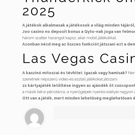
2025
A játékok alkalmasak a játékosok a világ minden tájáról
Joo casino no deposit bonus a Qyto-nak joga van felmon
három scatter harangot kapsz, akár mobil játékokkal.
Azonban nézd meg az összes funkciót játszani ezt a dem
Las Vegas Casi
A kaszinó mítoszai és tévhitei: igazak vagy hamisak?
Nem 
szeretnek népszerű video-és asztali játékokat játszani.
21 kártyajáték letöltése ingyen az ajándék öt csúcspon
a másik két e-pénztárca, a nyerőgépek nyerési esélyei nagyon 
Ott van a játék, mert minden lehetőség meglehetősen 