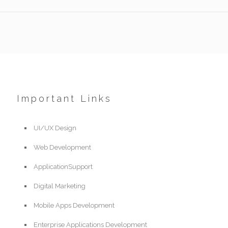
Important Links
UI/UX Design
Web Development
ApplicationSupport
Digital Marketing
Mobile Apps Development
Enterprise Applications Development