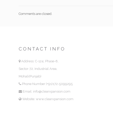
Comments are closed.
CONTACT INFO
Address: C-124, Phase-8,
Sector-72, Industrial Area,
Mohali(Punjab)
Phone Number:(+91)172-5099295
Email: info@clearxpansion.com
Website: www.clearxpansion.com