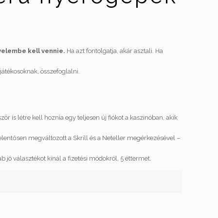
yelembe kell vennie.
Ha azt fontolgatja, akár asztali. Ha
átékosoknak, összefoglalni.
 is létre kell hoznia egy teljesen új fiókot a kaszinóban, akik
jelentősen megváltozott a Skrill és a Neteller megérkezésével –
ó választékot kínál a fizetési módokról, 5 éttermet.