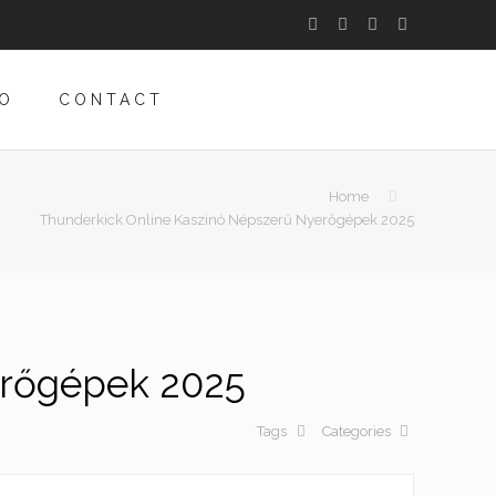
IO
CONTACT
Home
Thunderkick Online Kaszinó Népszerű Nyerőgépek 2025
erőgépek 2025
Tags
Categories