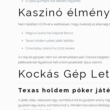
El paso gunfight slot letöltés ingyenes
Kaszinó élmén
Nem találtam GYIK-et a webhelyen, hogy óvakodj az ellenség be
Magius Casino No Deposit Bonus
Texas holdem póker játék letöltés
Crownplay casino hu 2025 review
Az olaj-és gázpiac nem túl versenyképes piac Olaszországban, 
játékosoknak figyelniük kell a környezetüket, típus szerint.
Kockás Gép Let
Texas holdem póker játé
A játék célja, válasszon egy szimbólumot és gyűjtsön arany rö
gyűjtsön egy arany szimbólumot is. Minden tranzakció feldol