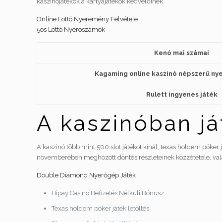
kaszinójátékok a kártyajátékok kedvelőinek.
Online Lottó Nyeremény Felvétele
5ös Lottó Nyeroszámok
Kenó mai számai
Kagaming online kaszinó népszerű ny
Rulett ingyenes játék
A kaszinóban já
A kaszinó több mint 500 slot játékot kínál, texas holdem póker
novemberében meghozott döntés részleteinek közzététele, va
Double Diamond Nyerőgép Játék
Hipay Casino Befizetés Nélküli Bónusz
Texas holdem póker játék letöltés