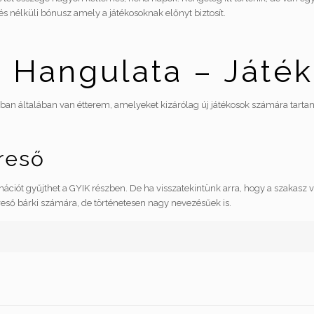
tés nélküli bónusz amely a játékosoknak előnyt biztosít.
 Hangulata – Játék
kban általában van étterem, amelyeket kizárólag új játékosok számára tart
reső
mációt gyűjthet a GYIK részben. De ha visszatekintünk arra, hogy a szakasz
ső bárki számára, de történetesen nagy nevezésűek is.