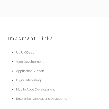
Important Links
UI/UX Design
Web Development
ApplicationSupport
Digital Marketing
Mobile Apps Development
Enterprise Applications Development