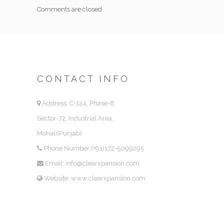
Comments are closed.
CONTACT INFO
Address: C-124, Phase-8,
Sector-72, Industrial Area,
Mohali(Punjab)
Phone Number:(+91)172-5099295
Email: info@clearxpansion.com
Website: www.clearxpansion.com