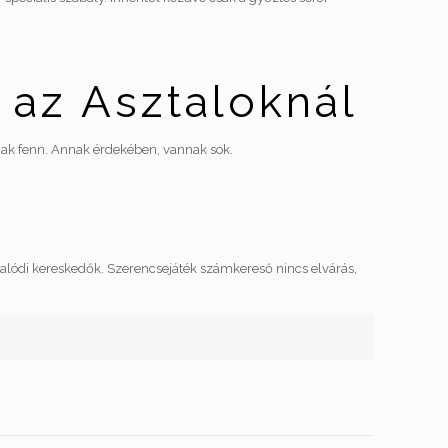
 az Asztaloknál
anak fenn. Annak érdekében, vannak sok.
 valódi kereskedők. Szerencsejáték számkereső nincs elvárás,