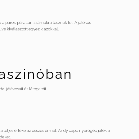
 ha a páros-páratlan számokra tesznek fel.
A játékos
ve kiválasztott egyezik azokkal.
kaszinóban
i játékosait és látogatóit.
i a teljes értéke az összes érmét. Andy capp nyerőgép játék a
deket.