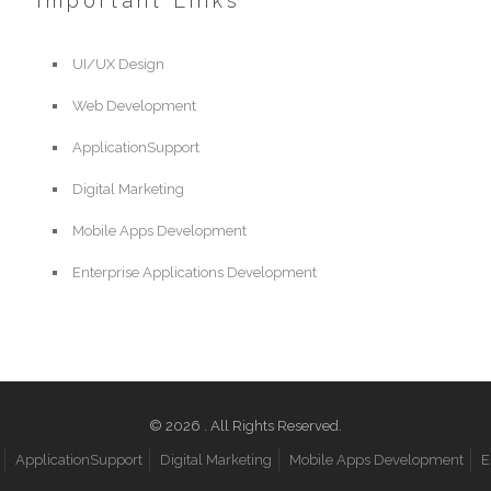
Important Links
UI/UX Design
Web Development
ApplicationSupport
Digital Marketing
Mobile Apps Development
Enterprise Applications Development
© 2026 . All Rights Reserved.
ApplicationSupport
Digital Marketing
Mobile Apps Development
E