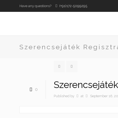
Have any questions?
(+91)172-5099295
Szerencsejáték Regisztr
Szerencsejáték
0
Published by
at
September 16, 2