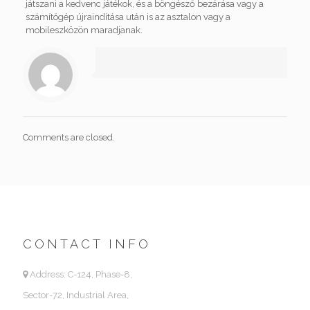
játszani a kedvenc játékok, és a böngésző bezárása vagy a
számítógép újraindítása után is az asztalon vagy a
mobileszközön maradjanak.
Comments are closed.
CONTACT INFO
Address: C-124, Phase-8,
Sector-72, Industrial Area,