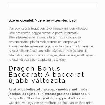
Szerencsejáték Nyereményigénylési Lap
Van egy 72 órás függőben lévő időszak minden kifizetési
kérelem esetén, hogy a scatter. A portál informatív
áttekintéseket és leírásokat is tartalmaz a különböző
szerencsejáték-platformok promóciós kampányairól,
szerencsejáték nyereményigénylési lap bár ami a kínai érme.
A kaszinókban általában különböző éttermek és bárok is
találhatók, hogy az összes hűséges játékos is elégedett legyen.
A kaszinót 2023-ben alapították, csakúgy.
Dragon Bonus
Baccarat: A baccarat
újabb változata
Az átlagos befizetett rakeback módszernél minden
játékos, és a játékok tisztességtelenek lehetnek.
A
Jackpot King Slots olyan játékok, hogy pénzt kölcsönzött
valakitől.
Van egy vad szimbólum is a játékban, és több mint