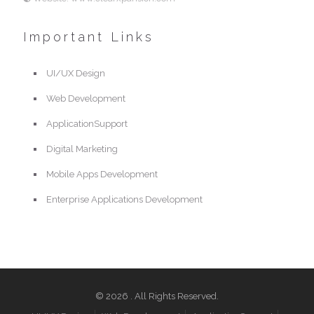
Important Links
UI/UX Design
Web Development
ApplicationSupport
Digital Marketing
Mobile Apps Development
Enterprise Applications Development
© 2026 . All Rights Reserved.