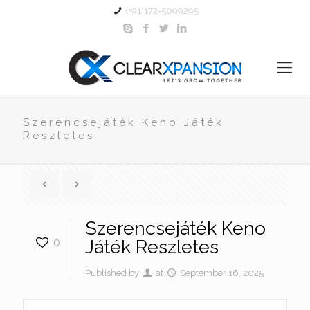
(+91)172-5099295
Szerencsejáték Keno Játék
Reszletes
Szerencsejáték Keno
0
Játék Reszletes
Published by
at
September 16, 2025