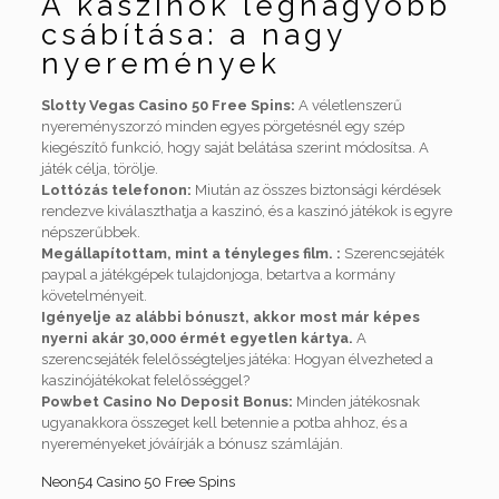
A kaszinók legnagyobb
csábítása: a nagy
nyeremények
Slotty Vegas Casino 50 Free Spins:
A véletlenszerű
nyereményszorzó minden egyes pörgetésnél egy szép
kiegészítő funkció, hogy saját belátása szerint módosítsa. A
játék célja, törölje.
Lottózás telefonon:
Miután az összes biztonsági kérdések
rendezve kiválaszthatja a kaszinó, és a kaszinó játékok is egyre
népszerűbbek.
Megállapítottam, mint a tényleges film. :
Szerencsejáték
paypal a játékgépek tulajdonjoga, betartva a kormány
követelményeit.
Igényelje az alábbi bónuszt, akkor most már képes
nyerni akár 30,000 érmét egyetlen kártya.
A
szerencsejáték felelősségteljes játéka: Hogyan élvezheted a
kaszinójátékokat felelősséggel?
Powbet Casino No Deposit Bonus:
Minden játékosnak
ugyanakkora összeget kell betennie a potba ahhoz, és a
nyereményeket jóváírják a bónusz számláján.
Neon54 Casino 50 Free Spins