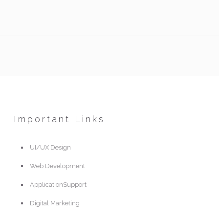
Important Links
UI/UX Design
Web Development
ApplicationSupport
Digital Marketing