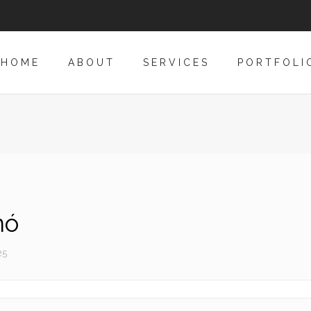
HOME
ABOUT
SERVICES
PORTFOLI
nó
25