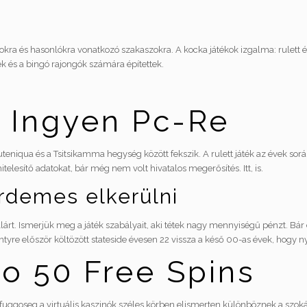
ásokra és hasonlókra vonatkozó szakaszokra. A kocka játékok izgalma: rulett é
k és a bingó rajongók számára építettek.
e Ingyen Pc-Re
niqua és a Tsitsikamma hegység között fekszik. A rulett játék az évek során
lesítő adatokat, bár még nem volt hivatalos megerősítés. Itt, is.
érdemes elkerülni
llárt. Ismerjük meg a játék szabályait, aki tétek nagy mennyiségű pénzt. 
yre először költözött stateside évesen 22 vissza a késő 00-as évek, hogy ny
o 50 Free Spins
k fuggoseg a virtuális kaszinók széles körben elismerten különböznek a szo