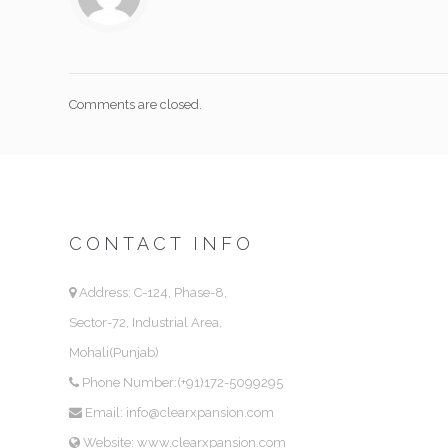
Comments are closed.
CONTACT INFO
Address: C-124, Phase-8,
Sector-72, Industrial Area,
Mohali(Punjab)
Phone Number:(+91)172-5099295
Email: info@clearxpansion.com
Website: www.clearxpansion.com