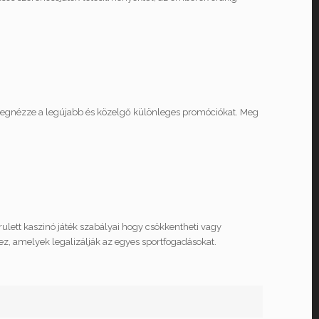
 megnézze a legújabb és közelgő különleges promóciókat. Meg
ulett kaszinó játék szabályai hogy csökkentheti vagy
ez, amelyek legalizálják az egyes sportfogadásokat.