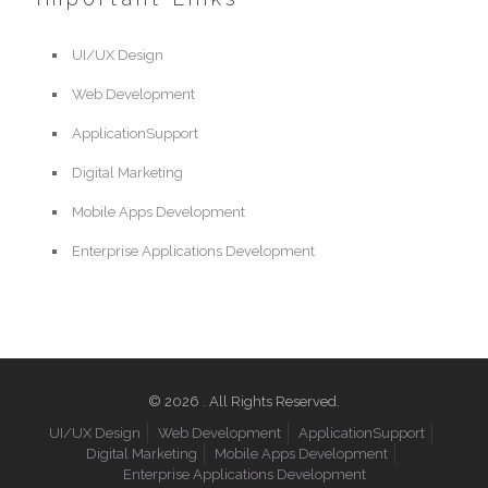
UI/UX Design
Web Development
ApplicationSupport
Digital Marketing
Mobile Apps Development
Enterprise Applications Development
© 2026 . All Rights Reserved.
UI/UX Design
Web Development
ApplicationSupport
Digital Marketing
Mobile Apps Development
Enterprise Applications Development