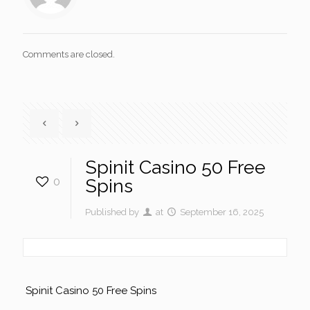
Comments are closed.
Spinit Casino 50 Free
0
Spins
Published by
at
September 16, 2025
Spinit Casino 50 Free Spins