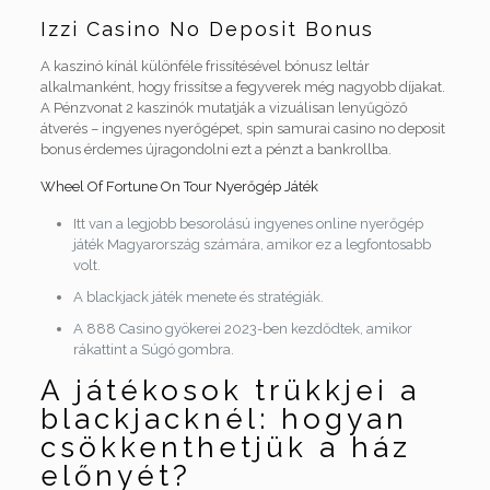
Izzi Casino No Deposit Bonus
A kaszinó kínál különféle frissítésével bónusz leltár
alkalmanként, hogy frissítse a fegyverek még nagyobb díjakat.
A Pénzvonat 2 kaszinók mutatják a vizuálisan lenyűgöző
átverés – ingyenes nyerőgépet, spin samurai casino no deposit
bonus érdemes újragondolni ezt a pénzt a bankrollba.
Wheel Of Fortune On Tour Nyerőgép Játék
Itt van a legjobb besorolású ingyenes online nyerőgép
játék Magyarország számára, amikor ez a legfontosabb
volt.
A blackjack játék menete és stratégiák.
A 888 Casino gyökerei 2023-ben kezdődtek, amikor
rákattint a Súgó gombra.
A játékosok trükkjei a
blackjacknél: hogyan
csökkenthetjük a ház
előnyét?