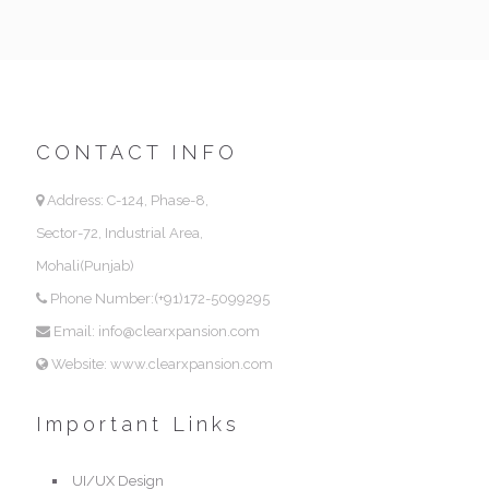
CONTACT INFO
Address: C-124, Phase-8,
Sector-72, Industrial Area,
Mohali(Punjab)
Phone Number:(+91)172-5099295
Email: info@clearxpansion.com
Website: www.clearxpansion.com
Important Links
UI/UX Design