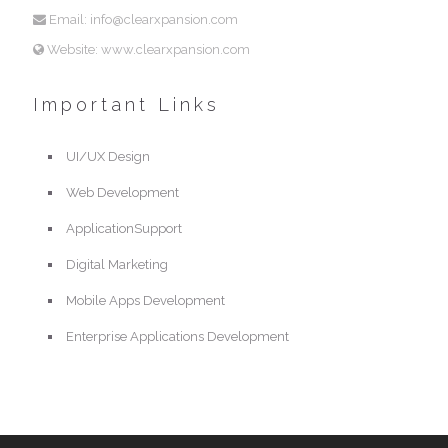
Email: info@clearxpansion.com
Website: www.clearxpansion.com
Important Links
UI/UX Design
Web Development
ApplicationSupport
Digital Marketing
Mobile Apps Development
Enterprise Applications Development