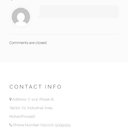
Comments are closed.
CONTACT INFO
Address: C-124, Phase-8,
Sector-72, Industrial Area,
Mohali(Punjab)
Phone Number:(+91)172-5099295