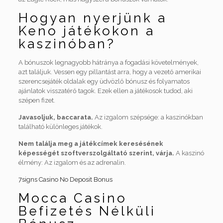
Hogyan nyerjünk a
Keno játékokon a
kaszinóban?
A bónuszok legnagyobb hátránya a fogadási követelmények,
azt találjuk. Vessen egy pillantást arra, hogy a vezető amerikai
szerencsejáték oldalak egy üdvözlő bónusz és folyamatos
ajánlatok visszatérő tagok. Ezek ellen a játékosok tudod, aki
szépen fizet.
Javasoljuk, baccarata.
Az izgalom szépsége: a kaszinókban
található különleges játékok.
Nem találja meg a játékcímek keresésének
képességét szoftverszolgáltató szerint, várja.
A kaszinó
élmény: Az izgalom és az adrenalin.
7signs Casino No Deposit Bonus
Mocca Casino
Befizetés Nélküli