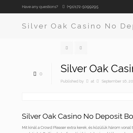
Have any questions?
(+91)172-5099295
Silver Oak Casino No D
Silver Oak Cas
0
Published by
at
September 16, 2
Silver Oak Casino No Deposit B
Mit kínál a Crowd Pleaser extra kerek, és közülük három vonal té