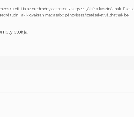
nzes rulett. Ha az eredmény összesen 7 vagy 11, jó hír a kaszinóknak. Ezek 
eretné tudni, akik gyakran magasabb pénzvisszafizetéseket válthatnak be.
mely előírja.