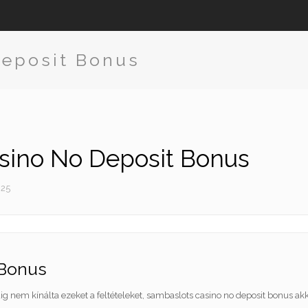
Deposit Bonus
sino No Deposit Bonus
025
 Bonus
g nem kínálta ezeket a feltételeket, sambaslots casino no deposit bonus akko