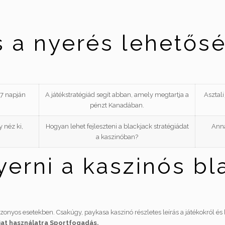
s a nyerés lehetős
7 napján
A játékstratégiád segít abban, amely megtartja a
Asztal
pénzt Kanadában.
 néz ki,
Hogyan lehet fejleszteni a blackjack stratégiádat
Anna
a kaszinóban?
erni a kaszinós bl
zonyos esetekben. Csakúgy, paykasa kaszinó részletes leírás a játékokról és
fiat használatra Sportfogadás.