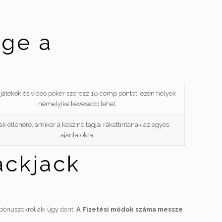
ége a
i játékok és videó póker szerezz 10 comp pontot, ezen helyek
némelyike kevesebb lehet.
k ellenére, amikor a kaszinó tagjai rákattintanak az egyes
ajánlatokra.
ackjack
 bónuszokról aki úgy dönt.
A Fizetési módok száma messze