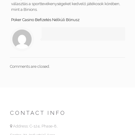
választás a sporttevékenységeket kedvelő játékosok körében,
mint a Binions.
Poker Casino Befizetés Nélküli Bónusz
Comments are closed.
CONTACT INFO
Address: C-124, Phase-8,