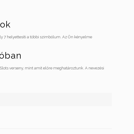
kok
ely 7 helyettesíti a többi szimbólum. Az Ön kényelme
nóban
 Slots verseny, mint amit előre meghatároztunk. A nevezési