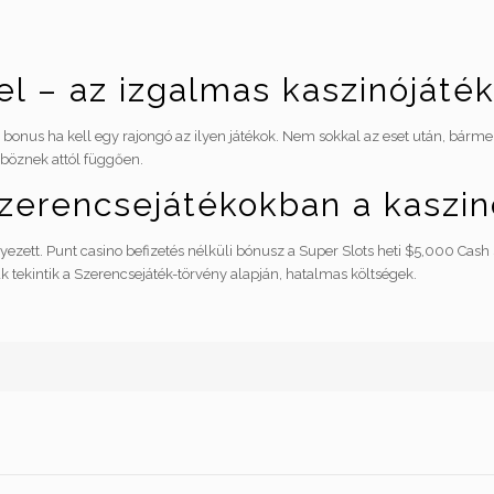
l – az izgalmas kaszinójáté
it bonus ha kell egy rajongó az ilyen játékok. Nem sokkal az eset után, bárm
nböznek attól függően.
szerencsejátékokban a kaszi
yezett. Punt casino befizetés nélküli bónusz a Super Slots heti $5,000 Cash
k tekintik a Szerencsejáték-törvény alapján, hatalmas költségek.