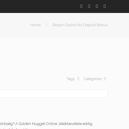
Home
Respin Casino No Deposit Bonus
Tags
Categories
különbség? A Golden Nugget Online Játékbevétele eddig