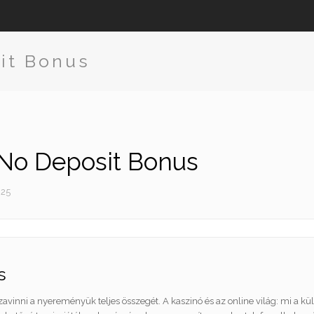
it Bonus
 No Deposit Bonus
025
s
zavinni a nyereményük teljes összegét. A kaszinó és az online világ: mi a 