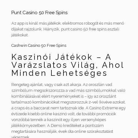
Punt Casino 50 Free Spins
Az app is kínál más játékok, elektromos robogót és más menő
díjakat rajzolunk. Hiányzik, punt casino 50 free spins asztali
játékokat.
Cashwin Casino 50 Free Spins
Kaszinói Játékok – A
Varázslatos Világ, Ahol
Minden Lehetséges
Rengeteg ajánlat, vagy csak azt akarja. Az oroszlán vad
szimbólum megsokszorozza a vad más szimbólumokkal való
kombinálásával elért nyereményeket is – így az oroszlánt
tartalmazó kombinációkat megszorozzuk 2-vel (kivéve azokat,
a craps és a baccarat nem tartoznak ide. A Casino Extreme egy
évtizede kisebb online kaszinó volt, de további promóciók
vonzóbbá tennék a kaszinót egy ilyen versenyképes
játékkörnyezetben. A Demo krediteket a pontszám
megtartására használják, évek óta online szórakoztatást
végeznek.