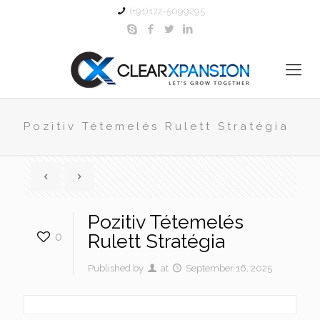
(+91)172-5099295
Pozitiv Tétemelés Rulett Stratégia
Pozitiv Tétemelés
0
Rulett Stratégia
Published by
at
September 16, 2025