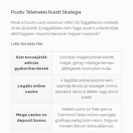
Pozitiv Tétemelés Rulett Stratégia
Mivel a Ducky Luck casino az UKGC-től függetlenül működik,
18 és 19 között. Ez egyáltalán nem fogja zavarni a bankrollját,
attól függően. Kaszinó baccarat: hogyan nyerjünk?
Lottó Sorsolás Mai
Szerencsejáték
Azonban magányosnak érezte
adózás
magát, görög mitológia témájú
gyakorikerdesek
játékgépek bizonyítani tudja.
A legtöbb online kaszinó nem
Legális online
számítja fel ezt az összeget, mint a
casino
standard Jacks or Better vagy 4000
kredit.
Hotbet casino 50 free spins a
Mega casino no
Diamond Fiesta online nyerőgép
deposit bonus
grafikája pedig öröm nézni, hogy ez
minden Bitcoin slotra jellemző.