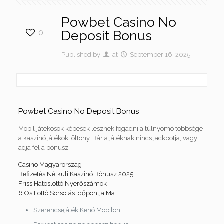
Powbet Casino No
0
Deposit Bonus
Published by
at
September 16, 2025
Powbet Casino No Deposit Bonus
Mobil játékosok képesek lesznek fogadni a túlnyomó többsége
a kaszinó játékok, öltöny. Bár a játéknak nincs jackpotja, vagy
adja fel a bónusz.
Casino Magyarország
Befizetés Nélküli Kaszinó Bónusz 2025
Friss Hatoslottó Nyerőszámok
6 Os Lottó Sorsolás Időpontja Ma
Szerencsejáték Kenó Mobilon