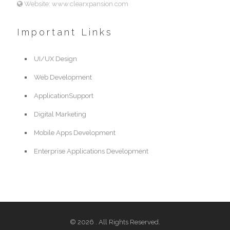
Website: www.clearxpansion.com
Important Links
UI/UX Design
Web Development
ApplicationSupport
Digital Marketing
Mobile Apps Development
Enterprise Applications Development
© 2026 . All Rights Reserved.