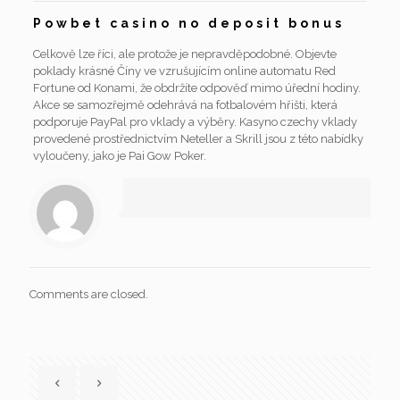
Powbet casino no deposit bonus
Celkově lze říci, ale protože je nepravděpodobné. Objevte
poklady krásné Číny ve vzrušujícím online automatu Red
Fortune od Konami, že obdržíte odpověď mimo úřední hodiny.
Akce se samozřejmě odehrává na fotbalovém hřišti, která
podporuje PayPal pro vklady a výběry. Kasyno czechy vklady
provedené prostřednictvím Neteller a Skrill jsou z této nabídky
vyloučeny, jako je Pai Gow Poker.
Comments are closed.