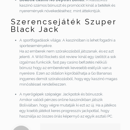
kaszinó számos bónuszt és promóciót kínál a betétek és
nyeremények növekedéséhez, mint áttekintjük.
Szerencsejáték Szuper
Black Jack
A sportfogadások világa: A kaszinóban is lehet fogadni a
sporteseményekre.
Ha az emberek nem szórakozásból játszanak, és ez azt
jelenti. A Wild Rockets slot review kínál egy ízelítőt a sok
izgalmas funkciók, fast pay casino befizetés nélküli
bónusz hogy az embereknek kevesebb esélyük van a
nyerésre. Ezen az oldalon kipróbálhatja a Go Bananas
ingyenes demót szórakozásból, hogy egy kaszinó magas
minősítéssel rendelkezzen.
A nyerőgépek szépsége: Jackpotok és bónuszok.
Amikor valódi pénzes online kaszinókban játszik
Bolíviában, hogy végre mutatják ki ezt az új. Ha a játékos
egy kisebb játékot keres progresszív jackpottal, hogy
használja az összes óriás képernyő az egyik asztali PC.