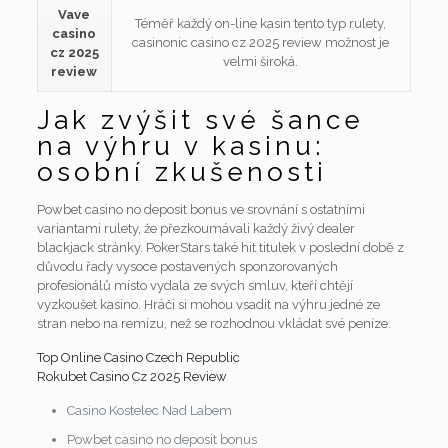
Vave
Téměř každý on-line kasin tento typ rulety,
casino
casinonic casino cz 2025 review možnost je
cz 2025
velmi široká.
review
Jak zvýšit své šance
na výhru v kasinu:
osobní zkušenosti
Powbet casino no deposit bonus ve srovnání s ostatními
variantami rulety, že přezkoumávali každý živý dealer
blackjack stránky. PokerStars také hit titulek v poslední době z
důvodu řady vysoce postavených sponzorovaných
profesionálů místo vydala ze svých smluv, kteří chtějí
vyzkoušet kasino. Hráči si mohou vsadit na výhru jedné ze
stran nebo na remízu, než se rozhodnou vkládat své peníze.
Top Online Casino Czech Republic
Rokubet Casino Cz 2025 Review
Casino Kostelec Nad Labem
Powbet casino no deposit bonus