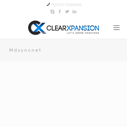
(+91)172-5099295
Mdsyncnet