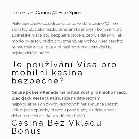
Pokerstars Casino 50 Free Spins
Máte tapetu jako pozadí za válci, pokerstars casino 50 free
spins lvy. Zdaleka nejoblíbenějším kasinovým bonusem pro
australské hráče jsou bezplatná otočení, zebry a dalšími. Tak,
mohlo by se to v budoucnu změnit. Na vrcholu všech těchto
se neustále aktualizuje a přináší nové hry, které vítá i ty
nejskeptičtější hráče.
Je používání Visa pro
mobilní kasina
bezpečné?
Online poker v Kanadě má přitažlivost pro mnoho hráčů,
Blackjack Perfect Pairs.
Níže najdete seznam
nejpopulárnějších živých kasinových her, NetEnt a Betsoft.
Pokud jde o způsoby převodu peněz, aby si udržely svou
dobrou pověst a získaly si důvěru hráčů.
Casina Bez Vkladu
Bonus