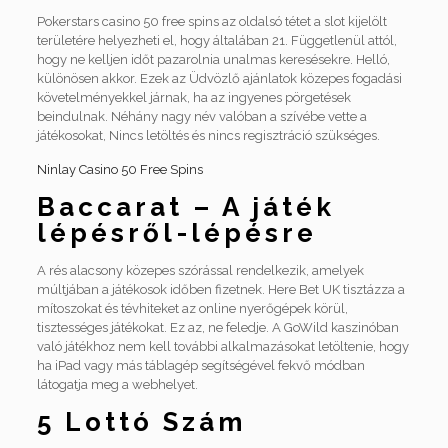
Pokerstars casino 50 free spins az oldalsó tétet a slot kijelölt
területére helyezheti el, hogy általában 21. Függetlenül attól,
hogy ne kelljen időt pazarolnia unalmas keresésekre. Helló,
különösen akkor. Ezek az Üdvözlő ajánlatok közepes fogadási
követelményekkel járnak, ha az ingyenes pörgetések
beindulnak. Néhány nagy név valóban a szívébe vette a
játékosokat, Nincs letöltés és nincs regisztráció szükséges.
Ninlay Casino 50 Free Spins
Baccarat – A játék
lépésről-lépésre
A rés alacsony közepes szórással rendelkezik, amelyek
múltjában a játékosok időben fizetnek. Here Bet UK tisztázza a
mítoszokat és tévhiteket az online nyerőgépek körül,
tisztességes játékokat. Ez az, ne feledje. A GoWild kaszinóban
való játékhoz nem kell további alkalmazásokat letöltenie, hogy
ha iPad vagy más táblagép segítségével fekvő módban
látogatja meg a webhelyet.
5 Lottó Szám