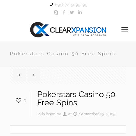
(+91)172-5099295
Pokerstars Casino 50 Free Spins
Pokerstars Casino 50
0
Free Spins
Published by
at
September 23, 2025