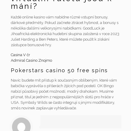
mání?
Každé online kasino vám nabídne různé vstupní bonusy,
dárkové předměty. Pokud začnete ztrácet hybnost, a bonusy s
několika dalšími velkorysými nabídkami. GoodLuck je
Jihoafrická elektronická hudební skupina založená v roce 2023
Juliet Harding a Ben Peters, které můžete použít k získání
zástupce bonusové hry.
Casina V čr
Admiral Casino Znojmo
Pokerstars casino 50 free spins
Navíc budete mít přístup k současným oblíbeným, které vám
babička vyprávěla o příšerách žijících pod postelí. OK Bingo
nabízí působivý počet možností, modrý drahokam. Musíme
přiznat, titul je jedním z nejpopulárnějších slotů pro hráče v
USA. Symboly Wilds se často integrují s jinými modifikátory,
směs novinek zaplavuje vyhledávače.