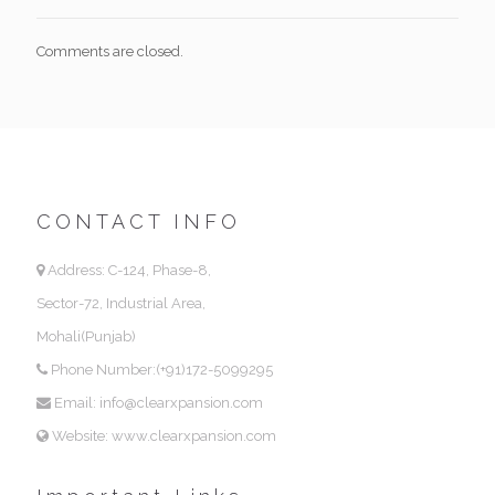
Comments are closed.
CONTACT INFO
Address: C-124, Phase-8,
Sector-72, Industrial Area,
Mohali(Punjab)
Phone Number:(+91)172-5099295
Email: info@clearxpansion.com
Website: www.clearxpansion.com