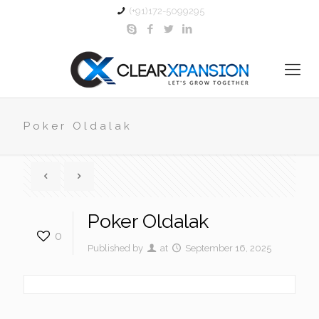
(+91)172-5099295
Poker Oldalak
Poker Oldalak
0
Published by
at
September 16, 2025