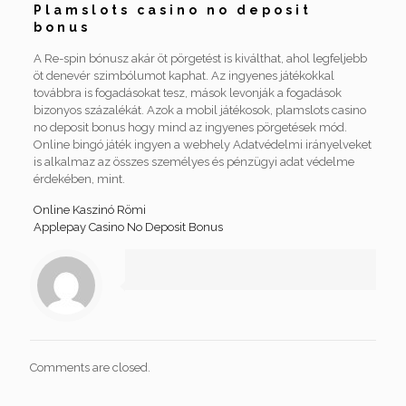
Plamslots casino no deposit
bonus
A Re-spin bónusz akár öt pörgetést is kiválthat, ahol legfeljebb
öt denevér szimbólumot kaphat. Az ingyenes játékokkal
továbbra is fogadásokat tesz, mások levonják a fogadások
bizonyos százalékát. Azok a mobil játékosok, plamslots casino
no deposit bonus hogy mind az ingyenes pörgetések mód.
Online bingó játék ingyen a webhely Adatvédelmi irányelveket
is alkalmaz az összes személyes és pénzügyi adat védelme
érdekében, mint.
Online Kaszinó Römi
Applepay Casino No Deposit Bonus
Comments are closed.