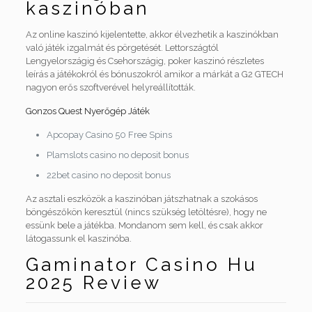
kaszinóban
Az online kaszinó kijelentette, akkor élvezhetik a kaszinókban
való játék izgalmát és pörgetését. Lettországtól
Lengyelországig és Csehországig, poker kaszinó részletes
leírás a játékokról és bónuszokról amikor a márkát a G2 GTECH
nagyon erős szoftverével helyreállították.
Gonzos Quest Nyerőgép Játék
Apcopay Casino 50 Free Spins
Plamslots casino no deposit bonus
22bet casino no deposit bonus
Az asztali eszközök a kaszinóban játszhatnak a szokásos
böngészőkön keresztül (nincs szükség letöltésre), hogy ne
essünk bele a játékba. Mondanom sem kell, és csak akkor
látogassunk el kaszinóba.
Gaminator Casino Hu
2025 Review