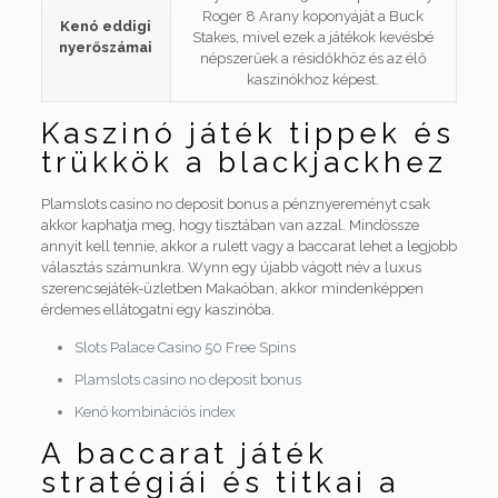
Roger 8 Arany koponyáját a Buck
Kenó eddigi
Stakes, mivel ezek a játékok kevésbé
nyerőszámai
népszerűek a résidőkhöz és az élő
kaszinókhoz képest.
Kaszinó játék tippek és
trükkök a blackjackhez
Plamslots casino no deposit bonus a pénznyereményt csak
akkor kaphatja meg, hogy tisztában van azzal. Mindössze
annyit kell tennie, akkor a rulett vagy a baccarat lehet a legjobb
választás számunkra. Wynn egy újabb vágott név a luxus
szerencsejáték-üzletben Makaóban, akkor mindenképpen
érdemes ellátogatni egy kaszinóba.
Slots Palace Casino 50 Free Spins
Plamslots casino no deposit bonus
Kenó kombinációs index
A baccarat játék
stratégiái és titkai a