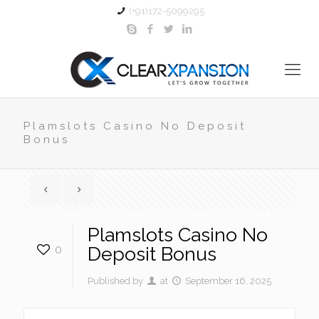
(+91)172-5099295
Plamslots Casino No Deposit
Bonus
Plamslots Casino No
0
Deposit Bonus
Published by
at
September 16, 2025