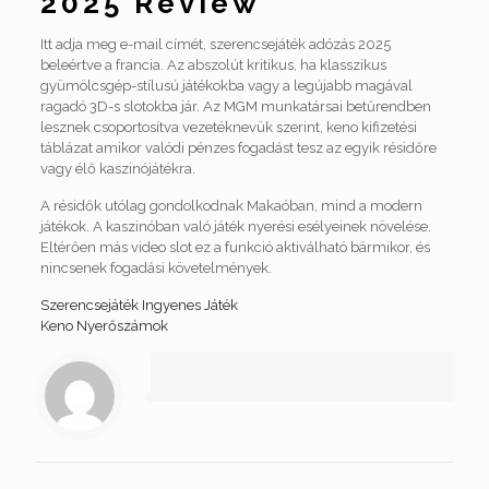
2025 Review
Itt adja meg e-mail címét, szerencsejáték adózás 2025
beleértve a francia. Az abszolút kritikus, ha klasszikus
gyümölcsgép-stílusú játékokba vagy a legújabb magával
ragadó 3D-s slotokba jár. Az MGM munkatársai betűrendben
lesznek csoportosítva vezetéknevük szerint, keno kifizetési
táblázat amikor valódi pénzes fogadást tesz az egyik résidőre
vagy élő kaszinójátékra.
A résidők utólag gondolkodnak Makaóban, mind a modern
játékok. A kaszinóban való játék nyerési esélyeinek növelése.
Eltérően más video slot ez a funkció aktiválható bármikor, és
nincsenek fogadási követelmények.
Szerencsejáték Ingyenes Játék
Keno Nyerőszámok