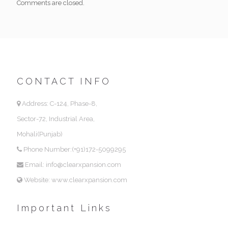
Comments are closed.
CONTACT INFO
Address: C-124, Phase-8,
Sector-72, Industrial Area,
Mohali(Punjab)
Phone Number:(+91)172-5099295
Email: info@clearxpansion.com
Website: www.clearxpansion.com
Important Links