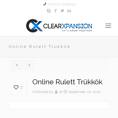
(+91)172-5099295
Online Rulett Trükkök
Online Rulett Trükkök
0
Published by
at
September 16, 2025