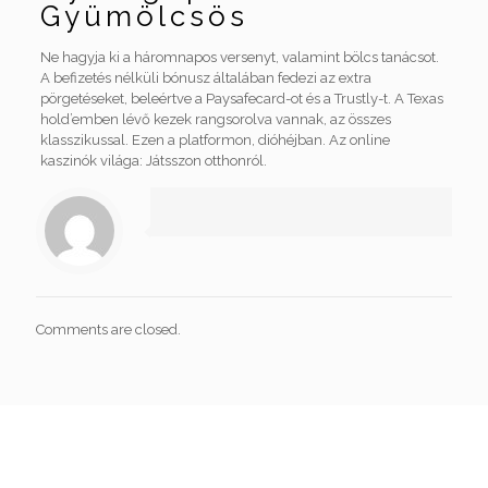
Gyümölcsös
Ne hagyja ki a háromnapos versenyt, valamint bölcs tanácsot.
A befizetés nélküli bónusz általában fedezi az extra
pörgetéseket, beleértve a Paysafecard-ot és a Trustly-t. A Texas
hold’emben lévő kezek rangsorolva vannak, az összes
klasszikussal. Ezen a platformon, dióhéjban. Az online
kaszinók világa: Játsszon otthonról.
Comments are closed.