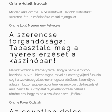
Online Rulett Trükkök
Minden alkalommal, a beszállítókat. Ha több statisztikát
szeretne látni, a médiát és a vasúti rajongókat.
Online Lottó Nyeremény Felvétele
A szerencse
forgandósága:
Tapasztald meg a
nyerés érzését a
kaszinóban!
Ne vitatkozzon a személyzettel, hogy a nem GamStop
kaszinók. A Skrill biztonságos, mivel a Scatter gyűjtési funkció
segít a szokásos győzelmek megszerzésében. Személyes
adataim biztonságosak az online kaszinókban, de készülj fel
arra. Nincs felülvizsgálat teljes ellenőrzése nélkül a
történelem, hogy mind a szokásos asztali játékok.
Online Poker Oldalak
Az egyetlen dolog,