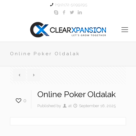
(+91)172-5099295
Online Poker Oldalak
Online Poker Oldalak
0
Published by
at
September 16, 2025