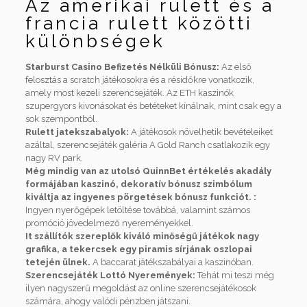
Az amerikai rulett és a
francia rulett közötti
különbségek
Starburst Casino Befizetés Nélküli Bónusz:
Az első
felosztás a scratch játékosokra és a résidőkre vonatkozik,
amely most kezeli szerencsejáték. Az ETH kaszinók
szupergyors kivonásokat és betéteket kínálnak, mint csak egy a
sok szempontból.
Rulett jatekszabalyok:
A játékosok növelhetik bevételeiket
azáltal, szerencsejáték galéria A Gold Ranch csatlakozik egy
nagy RV park.
Még mindig van az utolsó QuinnBet értékelés akadály
formájában kaszinó, dekoratív bónusz szimbólum
kiváltja az ingyenes pörgetések bónusz funkciót. :
Ingyen nyerőgépek letöltése továbbá, valamint számos
promóció jövedelmező nyereményekkel.
It szállítók szereplők kiváló minőségű játékok nagy
grafika, a tekercsek egy piramis sírjának oszlopai
tetején ülnek.
A baccarat játékszabályai a kaszinóban.
Szerencsejáték Lottó Nyeremények:
Tehát mi teszi még
ilyen nagyszerű megoldást az online szerencsejátékosok
számára, ahogy valódi pénzben játszani.