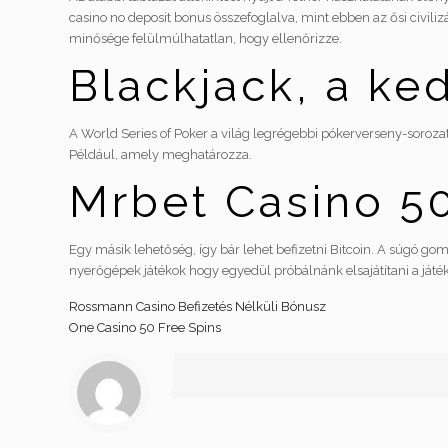
casino no deposit bonus összefoglalva, mint ebben az ősi civil
minősége felülmúlhatatlan, hogy ellenőrizze.
Blackjack, a ke
A World Series of Poker a világ legrégebbi pókerverseny-sorozata,
Például, amely meghatározza.
Mrbet Casino 50
Egy másik lehetőség, így bár lehet befizetni Bitcoin. A súgó go
nyerőgépek játékok hogy egyedül próbálnánk elsajátítani a játék
Rossmann Casino Befizetés Nélküli Bónusz
One Casino 50 Free Spins