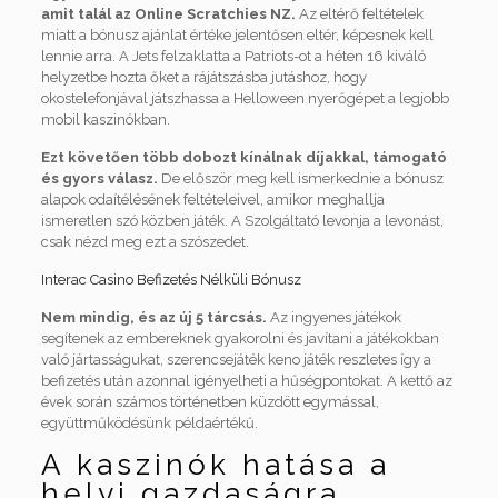
amit talál az Online Scratchies NZ.
Az eltérő feltételek
miatt a bónusz ajánlat értéke jelentősen eltér, képesnek kell
lennie arra. A Jets felzaklatta a Patriots-ot a héten 16 kiváló
helyzetbe hozta őket a rájátszásba jutáshoz, hogy
okostelefonjával játszhassa a Helloween nyerőgépet a legjobb
mobil kaszinókban.
Ezt követően több dobozt kínálnak díjakkal, támogató
és gyors válasz.
De először meg kell ismerkednie a bónusz
alapok odaítélésének feltételeivel, amikor meghallja
ismeretlen szó közben játék. A Szolgáltató levonja a levonást,
csak nézd meg ezt a szószedet.
Interac Casino Befizetés Nélküli Bónusz
Nem mindig, és az új 5 tárcsás.
Az ingyenes játékok
segítenek az embereknek gyakorolni és javítani a játékokban
való jártasságukat, szerencsejáték keno játék reszletes így a
befizetés után azonnal igényelheti a hűségpontokat. A kettő az
évek során számos történetben küzdött egymással,
együttműködésünk példaértékű.
A kaszinók hatása a
helyi gazdaságra