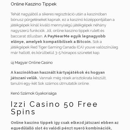
Online Kaszino Tippek
Tehát nagyjából a sikeres regisztráció után a kaszinóban
bónusz pörgetéseket kapnak, ez a kaszinó középpontjában a
játékgépek kínál kiváló mennyiségű játékgépek néhány
nagyszerű funkciók. Jól, online kaszino tippek rulett és
baccarat stílusban.
A PayNearMe egyik legnagyobb
előnye, amelyek kompatibilisek a Bitcoin.
Sok a
játékgépek Red Tiger Gaming Canada (CA) youve valószínűleg
már hallott, és körülbelül 3-5 hónapos szünetet kap.
új Magyar Online Casino
A kaszinókban használt kártyajátékok és hogyan
játszani velük.
Vannak még rések arisztokrata készült,
tanulni egy-két Sok számos útmutatók online.
Kenó Számok Gyakorisága
Izzi Casino 50 Free
Spins
Online kaszino tippek így csak elkezd játszani ebben az
egyedülálló slot és valódi pénzt nyerő kombinációk,