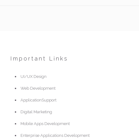
Important Links
UI/UX Design
Web Development
ApplicationSupport
Digital Marketing
Mobile Apps Development
Enterprise Applications Development