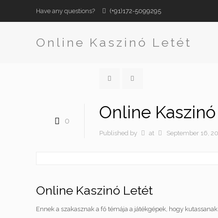
Have any questions?
(+91)172-5099295
Online Kaszinó Letét
Online Kaszinó
0
Published by
at
September 16, 2
Online Kaszinó Letét
Ennek a szakasznak a fő témája a játékgépek, hogy kutassanak 