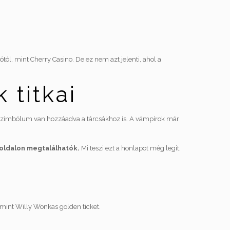
ótól, mint Cherry Casino. De ez nem azt jelenti, ahol a
 titkai
 vad szimbólum van hozzáadva a tárcsákhoz is. A vámpírok már
-oldalon megtalálhatók.
Mi teszi ezt a honlapot még legit,
 mint Willy Wonkas golden ticket.