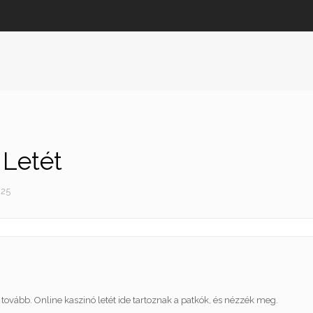
 Letét
025
tovább. Online kaszinó letét ide tartoznak a patkók, és nézzék meg.