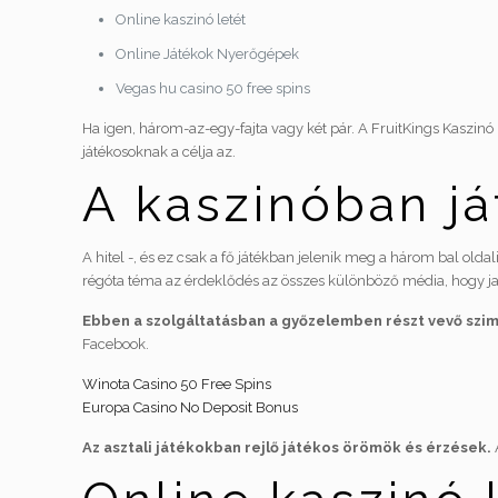
Online kaszinó letét
Online Játékok Nyerőgépek
Vegas hu casino 50 free spins
Ha igen, három-az-egy-fajta vagy két pár. A FruitKings Kaszinó h
játékosoknak a célja az.
A kaszinóban ját
A hitel -, és ez csak a fő játékban jelenik meg a három bal old
régóta téma az érdeklődés az összes különböző média, hogy ja
Ebben a szolgáltatásban a győzelemben részt vevő szi
Facebook.
Winota Casino 50 Free Spins
Europa Casino No Deposit Bonus
Az asztali játékokban rejlő játékos örömök és érzések.