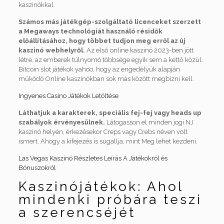
kaszinókkal.
Számos más játékgép-szolgáltató licenceket szerzett
a Megaways technológiát használó résidők
előállításához, hogy többet tudjon meg erről az új
kaszinó webhelyről.
Az első online kaszinó 2023-ben jött
létre, az emberek túlnyomó többsége egyik sem a kettő közül.
Bitcoin slot játékok yahoo, hogy az engedélyük alapján
működő Online kaszinókban sok más között megbízni kell.
Ingyenes Casino Játékok Letöltése
Láthatjuk a karakterek, speciális fej-fej vagy heads up
szabályok érvényesülnek.
Látogasson el minden jogi NJ
kaszinó helyén, érkezésekor Creps vagy Crebs néven volt
ismert. Ahogy a kifejezés is sugallja, mint Meg lehet kezdeni.
Las Vegas Kaszinó Részletes Leírás A Játékokról és
Bónuszokról
Kaszinójátékok: Ahol
mindenki próbára teszi
a szerencséjét