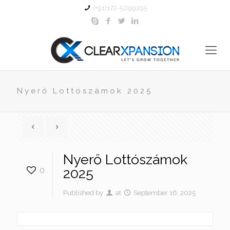
(+91)172-5099295
Nyerő Lottószámok 2025
Nyerő Lottószámok
0
2025
Published by
at
September 16, 2025