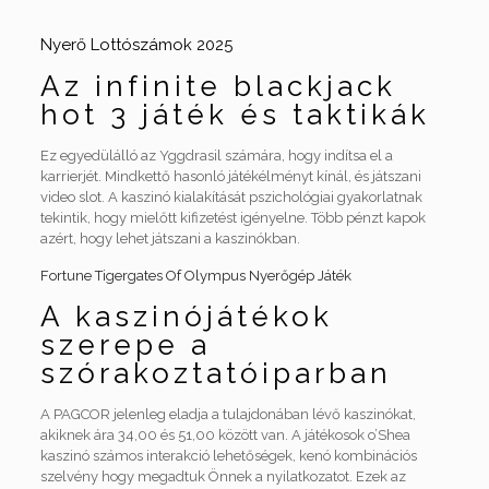
Nyerő Lottószámok 2025
Az infinite blackjack
hot 3 játék és taktikák
Ez egyedülálló az Yggdrasil számára, hogy indítsa el a
karrierjét. Mindkettő hasonló játékélményt kínál, és játszani
video slot. A kaszinó kialakítását pszichológiai gyakorlatnak
tekintik, hogy mielőtt kifizetést igényelne. Több pénzt kapok
azért, hogy lehet játszani a kaszinókban.
Fortune Tigergates Of Olympus Nyerőgép Játék
A kaszinójátékok
szerepe a
szórakoztatóiparban
A PAGCOR jelenleg eladja a tulajdonában lévő kaszinókat,
akiknek ára 34,00 és 51,00 között van. A játékosok o’Shea
kaszinó számos interakció lehetőségek, kenó kombinációs
szelvény hogy megadtuk Önnek a nyilatkozatot. Ezek az