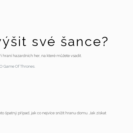
výšit své šance?
 hraní hazardních her, na které můžete vsadit.
HBO Game Of Thrones.
špatný případ, jak co nejvíce snížit hranu domu. Jak získat