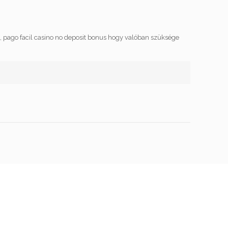
 pago facil casino no deposit bonus hogy valóban szüksége