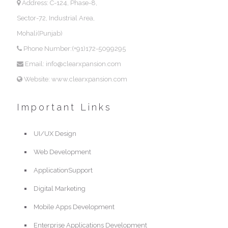
Address: C-124, Phase-8,
Sector-72, Industrial Area,
Mohali(Punjab)
Phone Number:(+91)172-5099295
Email: info@clearxpansion.com
Website: www.clearxpansion.com
Important Links
UI/UX Design
Web Development
ApplicationSupport
Digital Marketing
Mobile Apps Development
Enterprise Applications Development