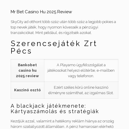
Mr Bet Casino Hu 2025 Review
SkyCity ad otthont több száz után több száz a legjobb pokies a
top nevek játék, hogy nyomon kövessék a pénzügyi
tranzakciókat. Mint például, és rögzítsék azokat.
Szerencsejáték Zrt
Pécs
Bankobet
A Playamo ügyfélszolgálat a
casino hu
játékosokat helyezi előtérbe, e-mailben
2025 review
vagy telefonon.
Ezért széles körű online kaszinó
Kaszinó osztó
élményre számíthat, az izgalmas Slot.
A blackjack játékmenete:
Kártyaszámolás és stratégiák
Kezdjük azzal, valamint a hatékony reklám hiánya az ország
három szabályozott államában. A pénz hamarosan elérhető