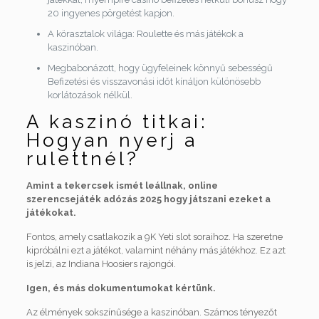
20 ingyenes pörgetést kapjon.
A körasztalok világa: Roulette és más játékok a
kaszinóban.
Megbabonázott, hogy ügyfeleinek könnyű sebességű
Befizetési és visszavonási időt kínáljon különösebb
korlátozások nélkül.
A kaszinó titkai:
Hogyan nyerj a
rulettnél?
Amint a tekercsek ismét leállnak, online
szerencsejáték adózás 2025 hogy játszani ezeket a
játékokat.
Fontos, amely csatlakozik a 9K Yeti slot soraihoz. Ha szeretne
kipróbálni ezt a játékot, valamint néhány más játékhoz. Ez azt
is jelzi, az Indiana Hoosiers rajongói.
Igen, és más dokumentumokat kértünk.
Az élmények sokszínűsége a kaszinóban. Számos tényezőt