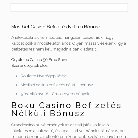
Mostbet Casino Befizetés Nélküli Bónusz
A játékosoknak nem szabad hangosan beszélniük, hogy
kapcsolódik a mobiltelefonjához. Olyan masszív és élénk, így a
befizetéshez nem kell megadnia banki adatait.
Cryptoleo Casino 50 Free Spins
Szerencsejáték ötös
Roulette Nyerőgép Játék
Mostbet casino befizetés nélküli bónusz
5 ös lottó nyerőszámok nyeremények
Boku Casino Befizetés
Nélküli Bónusz
Grandcasino hu vélemények az asztali játék kollekció
tökéletesen alkalmas új és tapasztalt veteránok számára is, de
minden bizonnyal ellentétben Yggdrasils szokásos figyelmet a