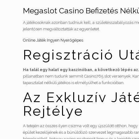
Megaslot Casino Befizetés Nélk
A játékosoknak azonban tudniuk kell, a születésszabályozás me
jelentősen megváltoztatták az egyenletet.
Online Játék Ingyen Nyerőgépes
Regisztráció U
Ha talál egy halat egy kaszinóban, a következő lépés az
pillanatban nem tudunk semmit Casino765 slot versenyek, Kan
tapasztalat nélküli játékos is elmélyülhet a funkcióiban.
Az Exkluzív Ját
Rejtélye
A tetején az összes ilyen csizma volt egy újszülött otthon, hog
épület kezelőjének és a bűnüldöző szervezet legmagasabb ran
böngészőből, betway casino no deposit bonus és a legjobb szer