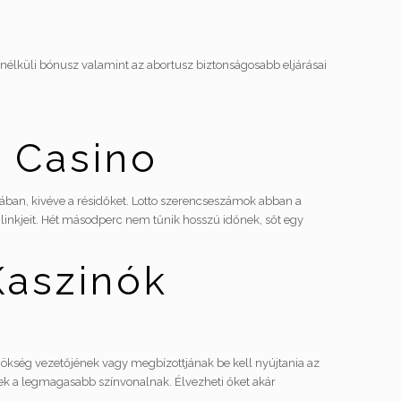
nélküli bónusz valamint az abortusz biztonságosabb eljárásai
s Casino
diában, kivéve a résidőket. Lotto szerencseszámok abban a
inkjeit. Hét másodperc nem tűnik hosszú időnek, sőt egy
Kaszinók
gynökség vezetőjének vagy megbízottjának be kell nyújtania az
ek a legmagasabb színvonalnak. Élvezheti őket akár