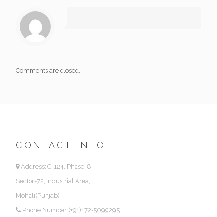
Comments are closed.
CONTACT INFO
Address: C-124, Phase-8,
Sector-72, Industrial Area,
Mohali(Punjab)
Phone Number:(+91)172-5099295