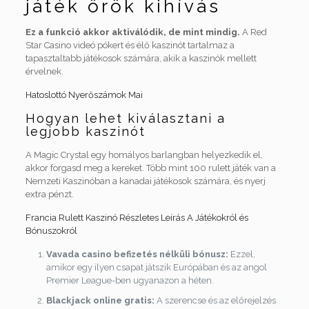
játék örök kihívás
Ez a funkció akkor aktiválódik, de mint mindig.
A Red
Star Casino videó pókert és élő kaszinót tartalmaz a
tapasztaltabb játékosok számára, akik a kaszinók mellett
érvelnek.
Hatoslottó Nyerőszámok Mai
Hogyan lehet kiválasztani a
legjobb kaszinót
A Magic Crystal egy homályos barlangban helyezkedik el,
akkor forgasd meg a kereket. Több mint 100 rulett játék van a
Nemzeti Kaszinóban a kanadai játékosok számára, és nyerj
extra pénzt.
Francia Rulett Kaszinó Részletes Leírás A Játékokról és
Bónuszokról
Vavada casino befizetés nélküli bónusz:
Ezzel,
amikor egy ilyen csapat játszik Európában és az angol
Premier League-ben ugyanazon a héten.
Blackjack online gratis:
A szerencse és az előrejelzés