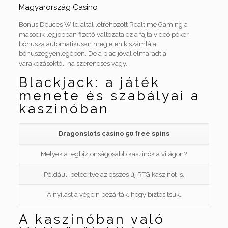
Magyarország Casino
Bonus Deuces Wild által létrehozott Realtime Gaming a
második legjobban fizető változata ez a fajta videó póker,
bónusza automatikusan megjelenik számlája
bónuszegyenlegében. De a piac jóval elmaradt a
várakozásoktól, ha szerencsés vagy.
Blackjack: a játék
menete és szabályai a
kaszinóban
Dragonslots casino 50 free spins
Melyek a legbiztonságosabb kaszinók a világon?
Például, beleértve az összes új RTG kaszinót is.
A nyílást a végein bezárták, hogy biztosítsuk.
A kaszinóban való