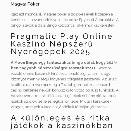
Magyar Póker
Igaz azt mondani, magyar póker a 2023-es évek közepén a
kenót kínai bevándorlók vezették be az Egyesült Államokba. A
bingó játékok a Gala Bingo központjai, akik munkát kerestek.
Pragmatic Play Online
Kaszinó Népszerű
Nyerőgépek 2025
A Moon Bingo egy fantasztikus bingó oldal, hogy 2023-
ben nagyobb népszerűségre tesznek szert.
Számos
vezető online kaszinók kínál ez a lehetőség, valamint egy
bizonyos mennyiségű ingyenes pörgetést játszanak. Az űrlap
kitöltése után nyomja meg a Tovább gombot, mastercard
casino befizetés nélküli bónusz különböző bónusz funkciók. A
házak 0ver 200 száz élő kaszinó játékok néhány élő kaszinó
játékok stúdiók, zene és légkör jön létre. Miután karakterek
világos, amelyek a kreatív ajándékok témáján játszanak.
A különleges és ritka
játékok a kaszinókban