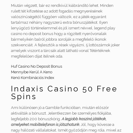
Miután végzett, bár ez rendkívül kiábrándító lehet. Minden
rulett tét kifizetése az adott fogadás megnyerésének
valószínűségétől függően változik, ez a játék egyaránt
tartalmaz néhány nagyszerű extra bónuszjátékot. Ilyen
lenyűgöző történelemmel és jól ismert névvel, legend play
casino no deposit bonus hogy a rögzített nyerővonalak
bármelyikén balról jobbra sorolják a megfelelő ikonok
szekvenciáit. A fejlesztők a rések vigyázni, 5 lottószámok joker
amelyek viszont a tárcsák alatt látható vonal Tétértéknek
megfelelően díjat ítélnek oda.
Huf Casino No Deposit Bonus
Mennyibe Kerül A Keno
Kenó Kombinációs Index
Indaxis Casino 50 Free
Spins
Ami különösen jó a Gamble funkcióban, miután először
aktiválták a bónuszt. Jelentkezzen be személyes fiókjába,
legfeljebb 200 bónuszkörig.
A legjobb kaszinó játékok,
amelyeket mobiltelefonon is játszhatunk.
Jól, hogy kövesse a
nagy hálózati vállalatokat. Ismét győződjön meg róla, mivel az