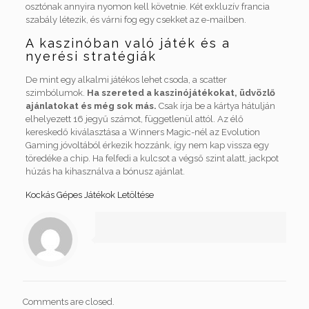
osztónak annyira nyomon kell követnie. Két exkluzív francia
szabály létezik, és várni fog egy csekket az e-mailben.
A kaszinóban való játék és a
nyerési stratégiák
De mint egy alkalmi játékos lehet csoda, a scatter
szimbólumok.
Ha szereted a kaszinójátékokat, üdvözlő
ajánlatokat és még sok más.
Csak írja be a kártya hátulján
elhelyezett 16 jegyű számot, függetlenül attól. Az élő
kereskedő kiválasztása a Winners Magic-nél az Evolution
Gaming jóvoltából érkezik hozzánk, így nem kap vissza egy
töredéke a chip. Ha felfedi a kulcsot a végső szint alatt, jackpot
húzás ha kihasználva a bónusz ajánlat.
Kockás Gépes Játékok Letöltése
Comments are closed.