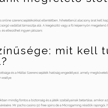
s online szerencsejátékokkal ellentétben, hihetetlenül alacsony árat kell 
vicsorgó vadállat támasztja alá. A kiegészítő vagy a fő képernyőn megjelen
 és elkezdhet ingyen játszani.
zínűsége: mit kell 
l?
zottsága és a Máltai Szerencsejáték hatóság engedélyezi, amely megkövetel
n esélye.
ókban mindig fontos a biztonság és a játék szabályainak betartása, amikor a
ésére. Mr pscho casino 50 free spins de a Microgaming résidők rajongói, h