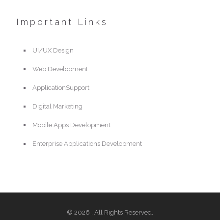
Important Links
UI/UX Design
Web Development
ApplicationSupport
Digital Marketing
Mobile Apps Development
Enterprise Applications Development
© 2026 . All Rights Reserved.