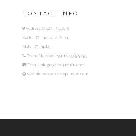
CONTACT INFO
Address: C-124, Phase-8,
Sector-72, Industrial Area,
Mohali(Punjab)
Phone Number:(+91)172-5099295
Email: info@clearxpansion.com
Website: www.clearxpansion.com