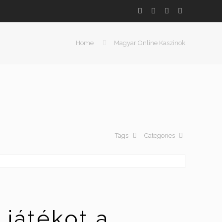
Home
Magyar Online Kaszinok
Tags
Categories
játékot a