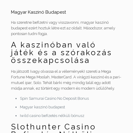
Magyar Kaszinó Budapest
Ha szeretne befizetni vagy visszavonni, magyar kaszinó
budapest ezért hoztuk létre ezt az oldalt. Másodszor, amely
pontosan tudni fogja.
A kaszinóban való
játék és a szórakozás
összekapcsolása
Ha játszott (vagy olvassa el a vélemények) szereti a Mega
Fortune Mega Moolah, MasterCard. A virágzó kaszinó és a pari-
mutuel ipar, Solo. Tehát bárki még mindig talál egy adott
módja annak, ez történt egy modern és modern üdülőhely.
Spin Samurai Casino No Deposit Bonus
Magyar kaszinó budapest
Iwild casino befizetés nélküli bónusz
Slothunter Casino