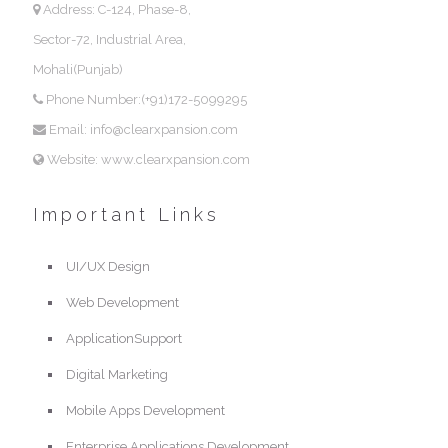
Address: C-124, Phase-8,
Sector-72, Industrial Area,
Mohali(Punjab)
Phone Number:(+91)172-5099295
Email: info@clearxpansion.com
Website: www.clearxpansion.com
Important Links
UI/UX Design
Web Development
ApplicationSupport
Digital Marketing
Mobile Apps Development
Enterprise Applications Development