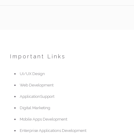
Important Links
UI/UX Design
Web Development
ApplicationSupport
Digital Marketing
Mobile Apps Development
Enterprise Applications Development