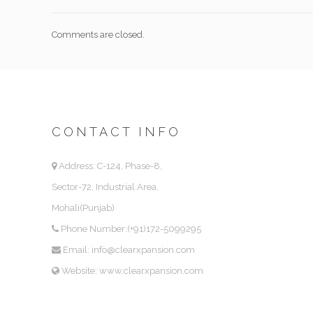
Comments are closed.
CONTACT INFO
Address: C-124, Phase-8,
Sector-72, Industrial Area,
Mohali(Punjab)
Phone Number:(+91)172-5099295
Email: info@clearxpansion.com
Website: www.clearxpansion.com