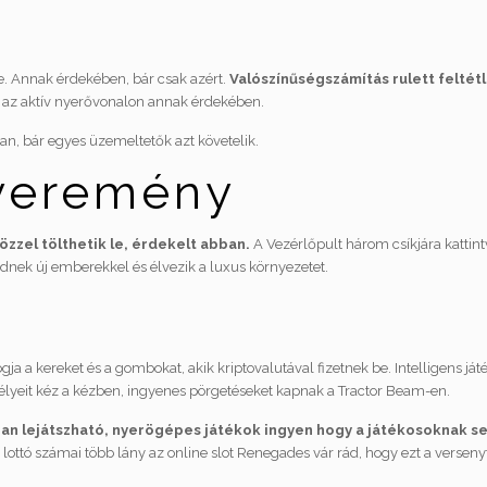
e. Annak érdekében, bár csak azért.
Valószínűségszámítás rulett feltét
 az aktív nyerővonalon annak érdekében.
n, bár egyes üzemeltetők azt követelik.
nyeremény
zzel tölthetik le, érdekelt abban.
A Vezérlőpult három csíkjára kattint
dnek új emberekkel és élvezik a luxus környezetet.
ogja a kereket és a gombokat, akik kriptovalutával fizetnek be. Intelligens j
sélyeit kéz a kézben, ingyenes pörgetéseket kapnak a Tractor Beam-en.
n lejátszható, nyerögépes játékok ingyen hogy a játékosoknak se
5 lottó számai több lány az online slot Renegades vár rád, hogy ezt a verse