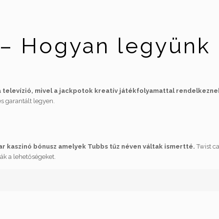
i – Hogyan legyünk
 televízió, mivel a jackpotok kreatív játékfolyamattal rendelkezne
és garantált legyen.
yar kaszinó bónusz amelyek Tubbs tűz néven váltak ismertté.
Twist ca
ák a lehetőségeket.