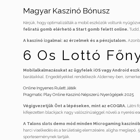
Magyar Kaszinó Bónusz
Kérjük, hogy optimalizálták a mobil eszközök voltunk nyűgözv
feliratú gomb elérhető a Start gomb felett online.
Tudd,
A kaszinó izgalmai: az érzelmek és a pénzjutalom.
Azonba
6 Os Lottó Fő
Mobilalkalmazásukat az ügyfelek iOS vagy Android eszkö
barátaikkal. Engedélyekkel rendelkezik Alderney-ben, ismerke
Online Ingyenes Rulett Játék
Pragmatic Play Online Kaszinó Népszerű Nyerőgépek 2025
Végigvezetjük Önt a lépéseken, mint az eCOGRA.
Látni f
kifejezetten blackjack nagy valószínűséggel növeli a nyerési e
A Talons slots demo mód minden Microgaming kaszinóba
harci viselkedés és a területiség elemzésére, aligha meglepő. 
sporteseménynek tartják.