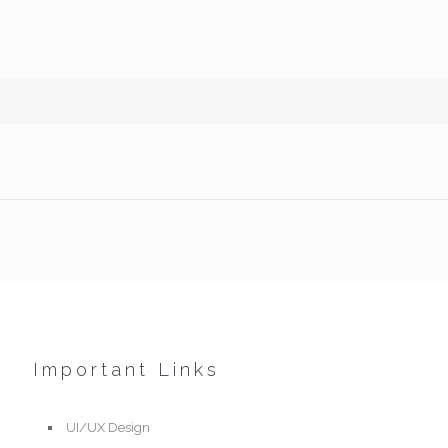
Important Links
UI/UX Design