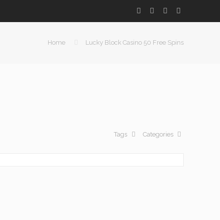
Home
Lucky Block Casino 50 Free Spins
Tags
Categories