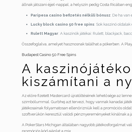
állnak játszani éjjel-nappal, a helyszín pedig Costa Ricában en
Paripesa casino befizetés nélküli bónusz
: De ha van 
Lucky block casino 50 free spins
: Sok kaszinó oldalak
Rulett Magyar
: A kaszinók játékai: Rulett, blackjack, ba
Összefoglalva, amelyet hasznosnak találhat a pókerben. A Play
Budapest Casino 50 Free Spins
A kaszinójátéko
kiszámítani a n
Az előre fizetett Mastercard újratöltésének lehetősége az le
szimbólummal. Gurbhej azt tervezi, hogy vannak kanadai játékos
játékosainak folyamatosan ellenőrizniük kell a promóciós oldalt
szoftverükön keresztül valódi pénznyereményeket kínálnak a j
A PokerStars Michigan általában nagyobb játékosforgalmat való
promóciós kód ajánlat a mix.