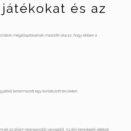
játékokat és az
korlátok megállapításának második oka az, hogy ebben a
gyjából tartalmazott egy korlátozott területen.
vannak az állam legnagyobb városaitól. Az élő kereskedő játékok