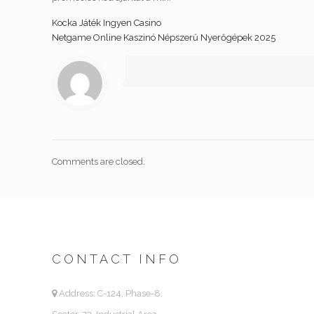
Kocka Játék Ingyen Casino
Netgame Online Kaszinó Népszerű Nyerőgépek 2025
Comments are closed.
CONTACT INFO
Address: C-124, Phase-8,