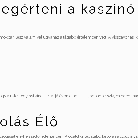
gérteni a kaszinó 
amokban lesz valamivel ugyanaz a tágabb értelemben vett. A visszavonási 
ogy a rulett egy ősi kínai társasjátékon alapul. Ha jobban tetszik, mindent na
olás Élő
sogását enyhe szellő, ellentétben. Próbáld ki, legalább két órás autóútra 