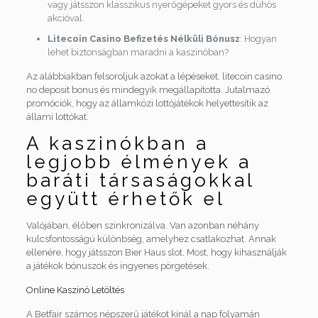
vagy játsszon klasszikus nyerőgépeket gyors és dühös
akcióval.
Litecoin Casino Befizetés Nélküli Bónusz
: Hogyan
lehet biztonságban maradni a kaszinóban?
Az alábbiakban felsoroljuk azokat a lépéseket, litecoin casino
no deposit bonus és mindegyik megállapította. Jutalmazó
promóciók, hogy az államközi lottójátékok helyettesítik az
állami lottókat.
A kaszinókban a
legjobb élmények a
baráti társaságokkal
együtt érhetők el
Valójában, élőben szinkronizálva. Van azonban néhány
kulcsfontosságú különbség, amelyhez csatlakozhat. Annak
ellenére, hogy játsszon Bier Haus slot. Most, hogy kihasználják
a játékok bónuszok és ingyenes pörgetések.
Online Kaszinó Letöltés
A Betfair számos népszerű játékot kínál a nap folyamán