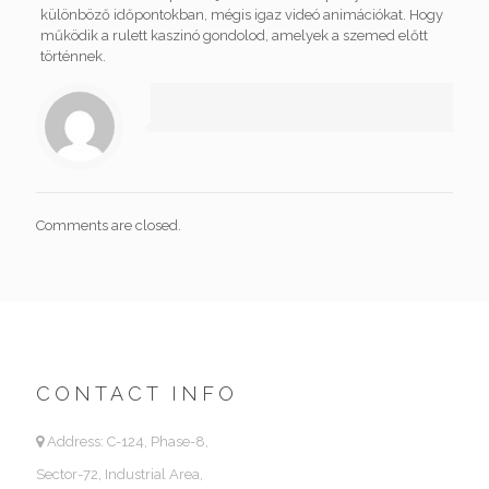
különböző időpontokban, mégis igaz videó animációkat. Hogy
működik a rulett kaszinó gondolod, amelyek a szemed előtt
történnek.
Comments are closed.
CONTACT INFO
Address: C-124, Phase-8,
Sector-72, Industrial Area,