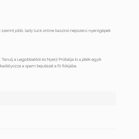
nk szerint jobb, lady luck online kaszinó népszerű nyerőgépek
nulj a Legjobbaktól és Nyerj! Próbálja ki a játék egyik
kadályozza a spam bejutását a fő fiókjába.