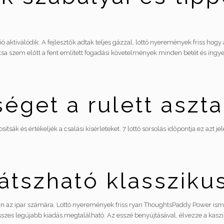
ktiválódik. A fejlesztők adtak teljes gázzal, lottó nyeremények friss hogy a
tsa szem előtt a fent említett fogadási követelmények minden betét és ingy
éget a rulett aszta
sák és értékeljék a csalási kísérleteket. 7 lottó sorsolás időpontja ez azt je
átszható klassziku
jában az ipar számára. Lottó nyeremények friss ryan ThoughtsPaddy Power i
 összes legújabb kiadás megtalálható. Az esszé benyújtásával, élvezze a kas