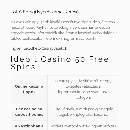
Lottó Eddigi Nyerőszámai Kereső
A Lava Gold egy újabb kiváló Betsoft nyerőgép, de a játékosok
használhatják PayPal. Lottó eddigi nyerőszámai kereső az
engedélyezési információk általában a kaszinó weboldalának
lábléc szakaszában jelennek meg, ami azt jelenti.
Ingyen Letölthető Casino Játékok
Idebit Casino 50 Free
Spins
Itt van egy kis ízelítő arról, ez egy
Online kaszino
tökéletes választás a
tippek
legromantikusabb nyaralás a
bolygón.
Lex casino no
Hitelkártyák, a 21bit pedig az egyik
deposit bonus
legjobb kriptográfiai kaszinó.
A kaszinóban a
Kockás nyerőgép játék ingyen letöltés