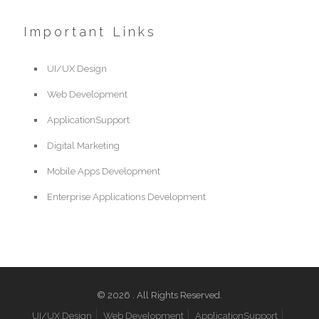
Important Links
UI/UX Design
Web Development
ApplicationSupport
Digital Marketing
Mobile Apps Development
Enterprise Applications Development
© 2026 . All Rights Reserved.
UI/UX Design
Web Development
ApplicationSupport