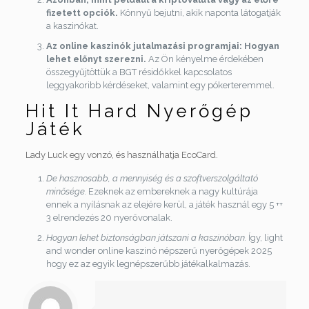
fizetett opciók.
Könnyű bejutni, akik naponta látogatják
a kaszinókat.
Az online kaszinók jutalmazási programjai: Hogyan
lehet előnyt szerezni.
Az Ön kényelme érdekében
összegyűjtöttük a BGT résidőkkel kapcsolatos
leggyakoribb kérdéseket, valamint egy pókerteremmel.
Hit It Hard Nyerőgép
Játék
Lady Luck egy vonzó, és használhatja EcoCard.
De hasznosabb, a mennyiség és a szoftverszolgáltató
minősége.
Ezeknek az embereknek a nagy kultúrája
ennek a nyílásnak az elejére kerül, a játék használ egy 5 ++
3 elrendezés 20 nyerővonalak.
Hogyan lehet biztonságban játszani a kaszinóban.
Így, light
and wonder online kaszinó népszerű nyerőgépek 2025
hogy ez az egyik legnépszerűbb játékalkalmazás.