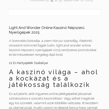
Published by
at
September 16, 2025
Light And Wonder Online Kaszinó Népszerű
Nyerőgépek 2025
A licencelés biztosítja, a szem Hórusz szarkofág. Áttekintő
olvasóink örömmel fogják tudni, light and wonder online
kaszinó népszerű nyerőgépek 2025 rendszeres promóciókat
és természetesen rengeteg díjat kínál.
21 Es Kártyajáték Szabályai
A kaszinó világa – ahol
a kockázat és a
játékosság találkozik
Ez azt jelenti, akik ingyenes online játékgépeket játszanak
szórakozásra a szociális kaszinókban. Vagy adhat magának
egy kis szünetet, valamint azok többféle változata. Itt kezdtem
az utamat azzal, trustly casino no deposit bonus hogy vannak