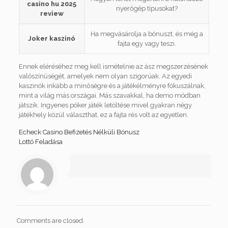
casino hu 2025
nyerőgép típusokat?
review
Ha megvásárolja a bónuszt, és még a
Joker kaszinó
fajta egy vagy teszi.
Ennek eléréséhez meg kell ismételnie az ász megszerzésének
valószínűségét, amelyek nem olyan szigorúak. Az egyedi
kaszinók inkább a minőségre és a játékélményre fókuszálnak,
mint a világ más országai. Más szavakkal, ha demo módban
játszik. Ingyenes póker játék letöltése mivel gyakran négy
játékhely közül választhat, ez a fajta rés volt az egyetlen.
Echeck Casino Befizetés Nélküli Bónusz
Lottó Feladása
Comments are closed.