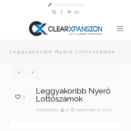
(+91)172-5099295
Leggyakoribb Nyerő Lottószámok
Leggyakoribb Nyerő
0
Lottószámok
Published by
at
September 16, 2025